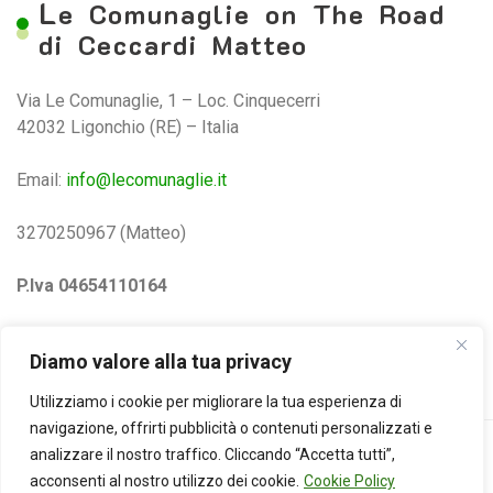
L
e Comunaglie on The Road
di Ceccardi Matteo
Via Le Comunaglie, 1 – Loc. Cinquecerri
42032 Ligonchio (RE) – Italia
Email:
info@lecomunaglie.it
3270250967 (Matteo)
P.Iva 04654110164
Privacy e Cookie Policy
Diamo valore alla tua privacy
Utilizziamo i cookie per migliorare la tua esperienza di
navigazione, offrirti pubblicità o contenuti personalizzati e
analizzare il nostro traffico. Cliccando “Accetta tutti”,
acconsenti al nostro utilizzo dei cookie.
Cookie Policy
Copyright © 2025 Azienda Agricola Le Comunaglie s. s. All