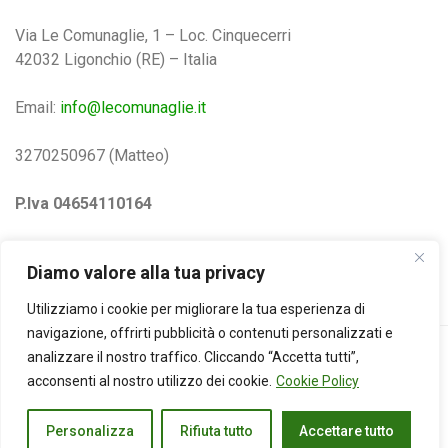
Via Le Comunaglie, 1 – Loc. Cinquecerri
42032 Ligonchio (RE) – Italia
Email:
info@lecomunaglie.it
3270250967 (Matteo)
P.Iva 04654110164
Privacy e Cookie Policy
Diamo valore alla tua privacy
Utilizziamo i cookie per migliorare la tua esperienza di
navigazione, offrirti pubblicità o contenuti personalizzati e
analizzare il nostro traffico. Cliccando “Accetta tutti”,
acconsenti al nostro utilizzo dei cookie.
Cookie Policy
Copyright © 2025 Azienda Agricola Le Comunaglie s. s. All
Right Reserved. Website by uovo blu - web solutions
Personalizza
Rifiuta tutto
Accettare tutto